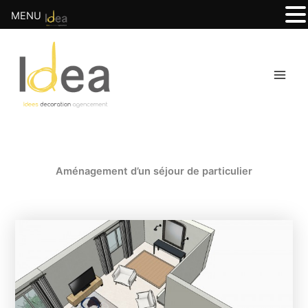
MENU
Aller
Navigation
Main
au
des
Men
contenu
articles
Aménagement d’un séjour de particulier